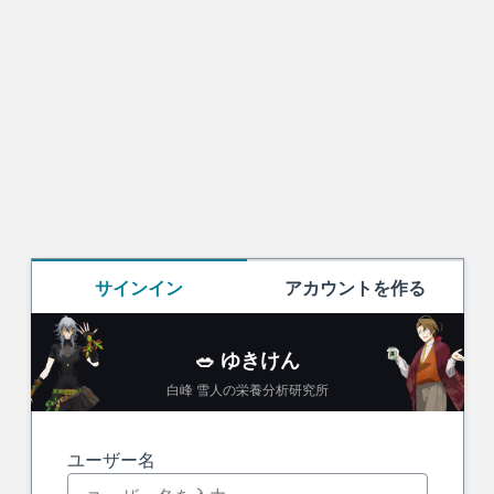
サインイン
アカウントを作る
🥗 ゆきけん
白峰 雪人の栄養分析研究所
サインイン
ユーザー名